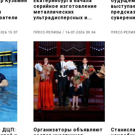
др Кузьмин
Екатеринбурга начала
будущем
серийное изготовление
выступае
л
металлических
предска
затели
ультрадисперсных и...
суверени
/
2026 15:07
ПРЕСС-РЕЛИЗЫ
16-07-2026 09:04
ПРЕСС-РЕЛ
с ДЦП:
Организаторы объявляют
Станисл