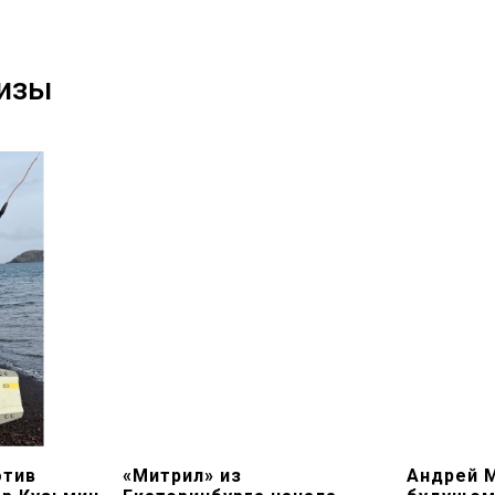
лизы
отив
«Митрил» из
Андрей 