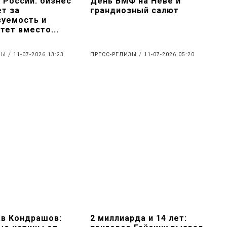
 России: бизнес
День ВМФ на Неве и
т за
грандиозный салют
зуемость и
тет вместо...
/
/
ИЗЫ
11-07-2026 13:23
ПРЕСС-РЕЛИЗЫ
11-07-2026 05:20
ав Кондрашов:
2 миллиарда и 14 лет: