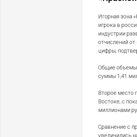
Игорная зона 
игрока в росс
индустрии раз
отчислений от
цифры, подтве
Общие объемы 
суммы 1,41 ми
Второе место 
Востоке, с пок
миллионами руб
Сравнение с п
увеличились н