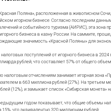
«Красная Поляна», расположенная в живописном Сочи
ийском игорном бизнесе. Согласно последним данн
влечений и событийного туризма (АИРИС), эта зона 
 игорного бизнеса в казну России. На саммите, про
рждающие значимость «Красной Поляны» для эконом
налоговых поступлений от игорного бизнеса в 2024 г
ллиарда рублей, что составляет 57% от общего объем
по налоговым отчислениям занимает игорная зона «
азателем в 663 миллиона рублей (27%). На третьем м
лей (12%), и замыкает список «Сибирская монета» на
редыдущим годом показывает, что общие объемы нал
а 15%, что эквивалентно 320 миллионам рублей.