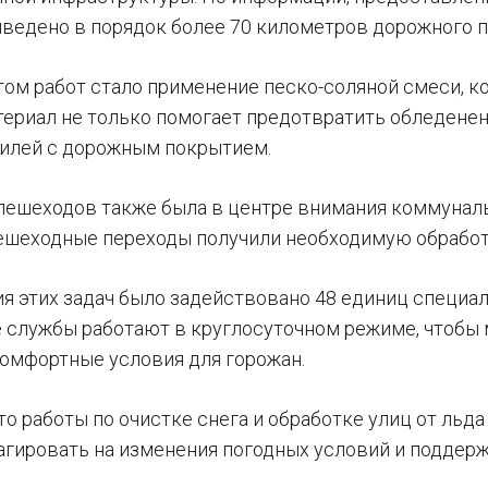
иведено в порядок более 70 километров дорожного п
ом работ стало применение песко-соляной смеси, ко
атериал не только помогает предотвратить обледене
илей с дорожным покрытием.
пешеходов также была в центре внимания коммуналь
ешеходные переходы получили необходимую обрабо
я этих задач было задействовано 48 единиц специа
службы работают в круглосуточном режиме, чтобы
комфортные условия для горожан.
то работы по очистке снега и обработке улиц от льд
агировать на изменения погодных условий и поддер