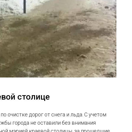
евой столице
по очистке дорог от снега и льда. С учетом
жбы города не оставили без внимания
ной мэрией краевой столицы, за прошедшие