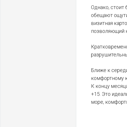
Однако, стоит 
обещают ощути
визитная карт
позволяющий н
Кратковременн
разрушительн
Ближе к серед
комфортному к
К концу месяц
+15. Это идеал
море, комфорт