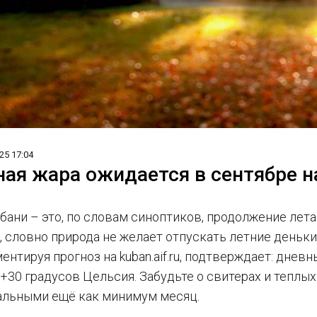
25 17:04
ая жара ожидается в сентябре н
убани – это, по словам синоптиков, продолжение лет
, словно природа не желает отпускать летние деньк
ентируя прогноз на kuban.aif.ru, подтверждает: дне
30 градусов Цельсия. Забудьте о свитерах и теплых
альными ещё как минимум месяц.