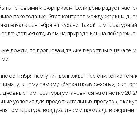
быть готовыми к сюрпризам. Если день радует настоя
мое похолодание. Этот контраст между жарким дне
очка начала сентября на Кубани. Такой температурн
аслаждаться отдыхом на природе или на побережье
ые дожди, по прогнозам, также вероятны в начале м
ыми.
ине сентября наступит долгожданное снижение темп
лимату, к тому самому «бархатному сезону», о кото
а дневные температуры установятся на отметке 20-25
ьные условия для продолжительных прогулок, экскурс
ная температура воздуха днем и прохлада вечерами 