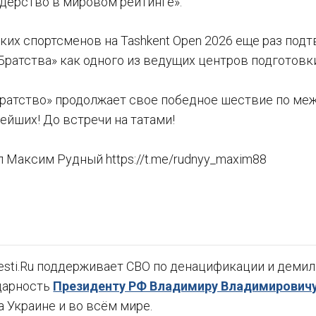
дерство в мировом рейтинге».
ких спортсменов на Tashkent Open 2026 еще раз под
Братства» как одного из ведущих центров подготовки
ратство» продолжает свое победное шествие по ме
ейших! До встречи на татами!
 Максим Рудный https://t.me/rudnyy_maxim88
sti.Ru поддерживает СВО по денацификации и демили
дарность
Президенту РФ Владимиру Владимировичу
а Украине и во всём мире.