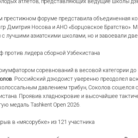
лодых атлетов, представляющих ведущие школы дзю
м престижном форуме представила объединенная к
гр Дмитрия Носова и АНО «Борцовское Братство». М
 с лучшими азиатскими школами, но и завоевали две
ф против лидера сборной Узбекистана
иумфатором соревнований в весовой категории до 42
колов
. Российский дзюдоист уверенно преодолел вс
 колоссальным давлением трибун, Соколов сошелся 
истана. Проявив хладнокровие и высочайшее тактич
ую медаль Tashkent Open 2026.
рыв в «мясорубке» из 121 участника