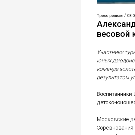
/
Пресс-релизы
08-0
Александ
весовой 
Участники тур
юных дзюдоист
команде золото
результатом у
Воспитанники 
детско-юношес
Московские дз
Соревнования 