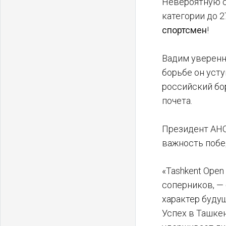
Невероятную с
категории до 
спортсмен
!
Вадим уверенн
борьбе он уст
российский бо
почета.
Президент АН
важность побе
«Tashkent Open
соперников, —
характер буду
Успех в Ташке