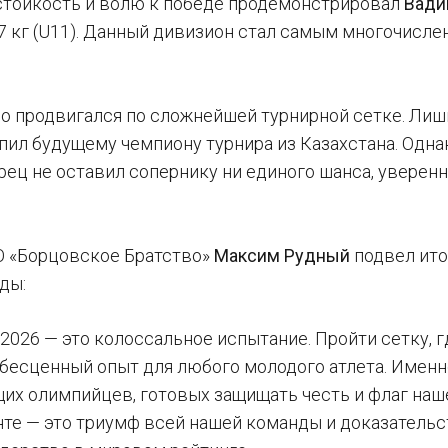
тойкость и волю к победе продемонстрировал
Вади
27 кг (U11). Данный дивизион стал самым многочисл
о продвигался по сложнейшей турнирной сетке. Лиш
упил будущему чемпиону турнира из Казахстана. Одна
рец не оставил сопернику ни единого шанса, уверен
О «Борцовское Братство»
Максим Рудный
подвел ито
ды:
 2026 — это колоссальное испытание. Пройти сетку, 
 бесценный опыт для любого молодого атлета. Именн
щих олимпийцев, готовых защищать честь и флаг наш
нте — это триумф всей нашей команды и доказательс