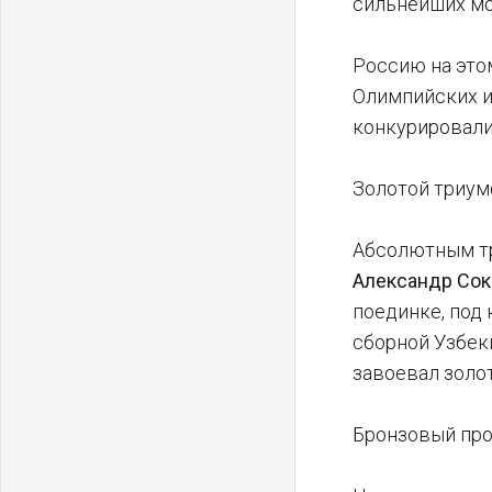
сильнейших мо
Россию на это
Олимпийских и
конкурировали
Золотой триум
Абсолютным тр
Александр Со
поединке, под
сборной Узбек
завоевал золот
Бронзовый про