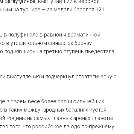
м Багаутдинов
, выступавший в весовой
енным на турнире — за медали боролся
121
ь в полуфинале в равной и драматичной
ко в утешительном финале за бронзу
но поднявшись на третью ступень пьедестала
ги выступления и подчеркнул стратегическую
где в твоем весе более сотни сильнейших
о в таких международных баталиях куется
ей Родины на самых главных аренах планеты.
тво того, что российское дзюдо по-прежнему