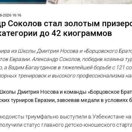
6-2026 16:16
р Соколов стал золотым призеро
категории до 42 киограммов
нира из Школы Дмитрия Носова и «Борцовского Братс
ов Евразии. Александр Соколов, победив хозяина тур
, а Вадим Багаутдинов в тяжелейшей борьбе с 121 со
порных тренировок и высокого профессионализма на
Школы Дмитрия Носова и команды «Борцовское Брат
ких турниров Евразии, завоевав медали в условиях 
юдоисты триумфально выступили в Узбекистане на 
получили статус главного детско-юношеского старта