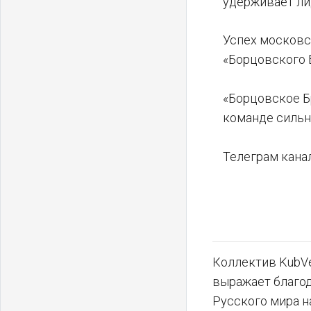
удерживает ли
Успех московс
«Борцовского 
«Борцовское Б
команде сильн
Телеграм канал
Коллектив KubVe
выражает благо
Русского мира н