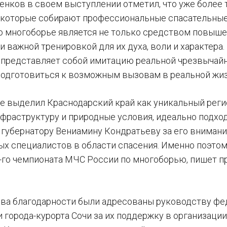
енков в своем выступлении отметил, что уже более 
 которые собирают профессиональные спасательные
то многоборье является не только средством повыш
 и важной тренировкой для их духа, воли и характер
 представляет собой имитацию реальной чрезвычайн
одготовиться к возможным вызовам в реальной жиз
е выделил Краснодарский край как уникальный регио
фраструктуру и природные условия, идеально подхо
 губернатору Вениамину Кондратьеву за его внимани
х специалистов в области спасения. Именно поэто
-го чемпионата МЧС России по многоборью, пишет 
ва благодарности были адресованы руководству фе
 города-курорта Сочи за их поддержку в организаци