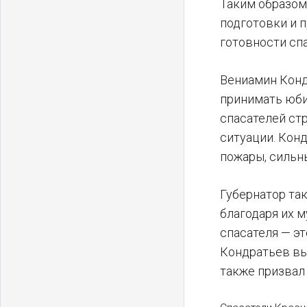
Таким образом
подготовки и 
готовности сп
Вениамин Конд
принимать юби
спасателей ст
ситуации. Кон
пожары, сильн
Губернатор та
благодаря их 
спасателя — эт
Кондратьев вы
также призвал 