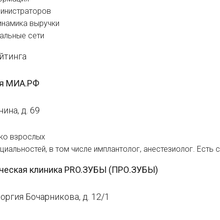
министраторов
инамика выручки
иальные сети
йтинга
ия МИА.РФ
ина, д. 69
ко взрослых
ециальностей, в том числе имплантолог, анестезиолог. Есть
ическая клиника PRO.ЗУБЫ (ПРО.ЗУБЫ)
Георгия Бочарникова, д. 12/1