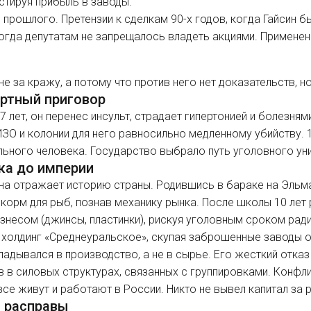
естируя прибыль в заводы.
 прошлого. Претензии к сделкам 90-х годов, когда Гайсин 
тогда депутатам не запрещалось владеть акциями. Примене
не за кражу, а потому что против него нет доказательств, но
ертный приговор
7 лет, он перенес инсульт, страдает гипертонией и болезня
ЗО и колонии для него равносильно медленному убийству. 
льного человека. Государство выбрало путь уголовного у
ка до империи
на отражает историю страны. Родившись в бараке на Эльмаш
 корм для рыб, познав механику рынка. После школы 10 лет
знесом (джинсы, пластинки), рискуя уголовным сроком рад
 холдинг «Среднеуральское», скупая заброшенные заводы об
кладывался в производство, а не в сырье. Его жесткий отка
ов в силовых структурах, связанных с группировками. Конфл
 все живут и работают в России. Никто не вывел капитал за
о расправы