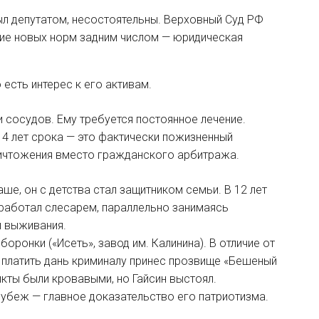
был депутатом, несостоятельны. Верховный Суд РФ
ние новых норм задним числом — юридическая
 есть интерес к его активам.
ми сосудов. Ему требуется постоянное лечение.
14 лет срока — это фактически пожизненный
ничтожения вместо гражданского арбитража.
е, он с детства стал защитником семьи. В 12 лет
 работал слесарем, параллельно занимаясь
и выживания.
оронки («Исеть», завод им. Калинина). В отличие от
з платить дань криминалу принес прозвище «Бешеный
икты были кровавыми, но Гайсин выстоял.
 рубеж — главное доказательство его патриотизма.