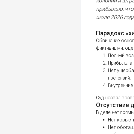
колонии и штр
прибылью, что 
июля 2026 года
Парадокс «х
Обвинение основ
фиктивными, оце
Полный возв
Прибыль, а 
Нет ущерба
претензий.
Внутренние
Суд назвал возв
Отсутствие 
В деле нет прямы
Нет корысти
Нет обогащ