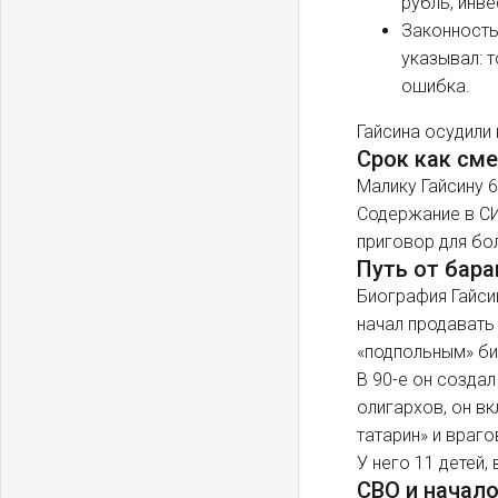
рубль, инв
Законность
указывал: 
ошибка.
Гайсина осудили 
Срок как см
Малику Гайсину 6
Содержание в СИ
приговор для бо
Путь от бара
Биография Гайси
начал продавать
«подпольным» би
В 90-е он создал
олигархов, он в
татарин» и враг
У него 11 детей,
СВО и начал