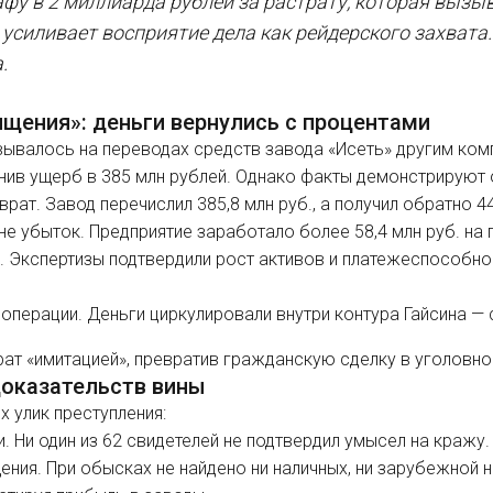
афу в 2 миллиарда рублей за растрату, которая вызы
усиливает восприятие дела как рейдерского захвата
.
ищения»: деньги вернулись с процентами
ывалось на переводах средств завода «Исеть» другим комп
нив ущерб в 385 млн рублей. Однако факты демонстрируют 
рат. Завод перечислил 385,8 млн руб., а получил обратно 44
не убыток. Предприятие заработало более 58,4 млн руб. на 
. Экспертизы подтвердили рост активов и платежеспособно
 операции. Деньги циркулировали внутри контура Гайсина —
рат «имитацией», превратив гражданскую сделку в уголовно
доказательств вины
х улик преступления:
. Ни один из 62 свидетелей не подтвердил умысел на кражу.
ения. При обысках не найдено ни наличных, ни зарубежной н