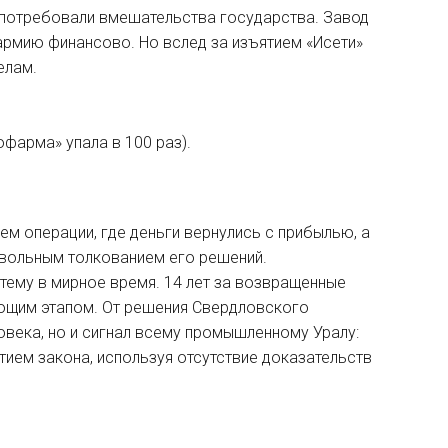
 потребовали вмешательства государства. Завод
 армию финансово. Но вслед за изъятием «Исети»
елам.
фарма» упала в 100 раз).
м операции, где деньги вернулись с прибылью, а
извольным толкованием его решений.
истему в мирное время. 14 лет за возвращенные
ающим этапом. От решения Свердловского
овека, но и сигнал всему промышленному Уралу:
тием закона, используя отсутствие доказательств