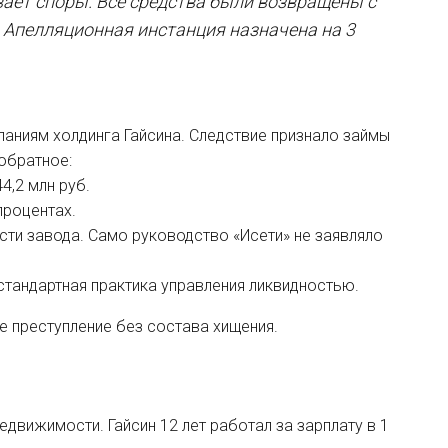
вает споры. Все средства были возвращены с
. Апелляционная инстанция назначена на 3
аниям холдинга Гайсина. Следствие признало займы
обратное:
4,2 млн руб.
процентах.
сти завода. Само руководство «Исети» не заявляло
 стандартная практика управления ликвидностью.
е преступление без состава хищения.
едвижимости. Гайсин 12 лет работал за зарплату в 1