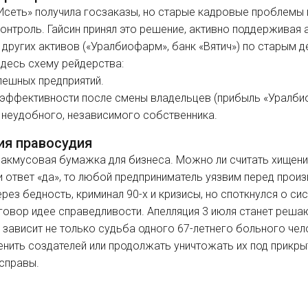
Исеть» получила госзаказы, но старые кадровые проблемы
контроль. Гайсин принял это решение, активно поддерживая
 других активов («Уралбиофарм», банк «Вятич») по старым д
здесь схему рейдерства:
пешных предприятий.
 эффективности после смены владельцев (прибыль «Уралбио
 неудобного, независимого собственника.
ия правосудия
лакмусовая бумажка для бизнеса. Можно ли считать хищение
и ответ «да», то любой предприниматель уязвим перед про
рез бедность, криминал 90-х и кризисы, но споткнулся о с
иговор идее справедливости. Апелляция 3 июля станет реш
 зависит не только судьба одного 67-летнего больного чел
ценить создателей или продолжать уничтожать их под прикры
асправы.