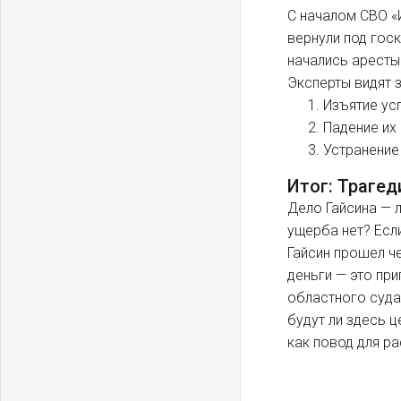
С началом СВО «
вернули под гос
начались аресты
Эксперты видят 
Изъятие ус
Падение их
Устранение
Итог: Трагед
Дело Гайсина — 
ущерба нет? Есл
Гайсин прошел че
деньги — это пр
областного суда
будут ли здесь 
как повод для р