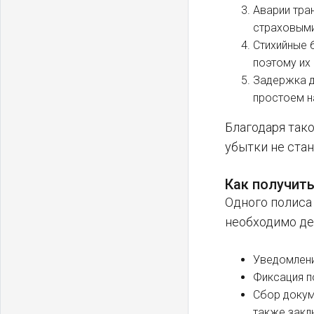
Аварии тра
страховыми
Стихийные 
поэтому их
Задержка д
простоем н
Благодаря так
убытки не стан
Как получит
Одного полиса
необходимо де
Уведомлени
Фиксация п
Сбор докум
также закл