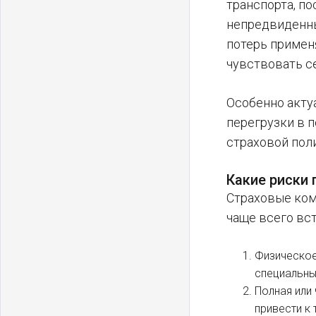
транспорта, п
непредвиденны
потерь примен
чувствовать с
Особенно актуа
перегрузки в 
страховой пол
Какие риски 
Страховые ком
чаще всего вс
Физическое
специальны
Полная или
привести к 