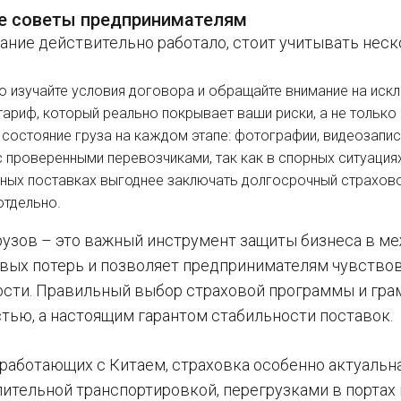
е советы предпринимателям
ание действительно работало, стоит учитывать нес
о изучайте условия договора и обращайте внимание на искл
тариф, который реально покрывает ваши риски, а не только
 состояние груза на каждом этапе: фотографии, видеозаписи
с проверенными перевозчиками, так как в спорных ситуация
рных поставках выгоднее заключать долгосрочный страхов
отдельно.
рузов – это важный инструмент защиты бизнеса в м
вых потерь и позволяет предпринимателям чувствов
сти. Правильный выбор страховой программы и гр
тью, а настоящим гарантом стабильности поставок.
 работающих с Китаем, страховка особенно актуальна
лительной транспортировкой, перегрузками в портах