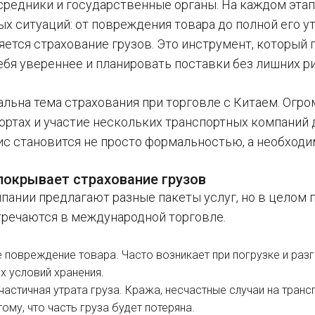
осредники и государственные органы. На каждом эт
х ситуаций: от повреждения товара до полной его у
яется страхование грузов. Это инструмент, который
ебя увереннее и планировать поставки без лишних р
льна тема страхования при торговле с Китаем. Огро
портах и участие нескольких транспортных компаний
ис становится не просто формальностью, а необход
покрывает страхование грузов
пании предлагают разные пакеты услуг, но в целом 
тречаются в международной торговле.
 повреждение товара. Часто возникает при погрузке и разгр
х условий хранения.
 частичная утрата груза. Кража, несчастные случаи на тра
тому, что часть груза будет потеряна.