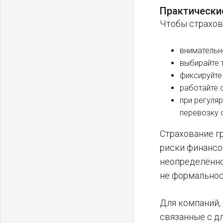
Практически
Чтобы страхов
внимательн
выбирайте 
фиксируйте
работайте 
при регуля
перевозку 
Страхование г
риски финансо
неопределённо
не формальнос
Для компаний,
связанные с д