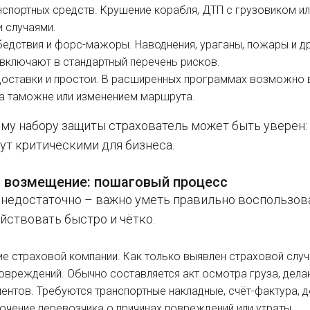
нспортных средств. Крушение корабля, ДТП с грузовиком и
 случаями.
бедствия и форс-мажоры. Наводнения, ураганы, пожары и д
 включают в стандартный перечень рисков.
оставки и простои. В расширенных программах возможно 
а таможне или изменением маршрута.
ому набору защиты страхователь может быть уверен:
ут критическими для бизнеса.
ь возмещение: пошаговый процесс
 недостаточно – важно уметь правильно воспользов
йствовать быстро и чётко.
е страховой компании. Как только выявлен страховой случ
овреждений. Обычно составляется акт осмотра груза, дела
ентов. Требуются транспортные накладные, счёт-фактура, 
ючение перевозчика о причинах повреждений или утраты.