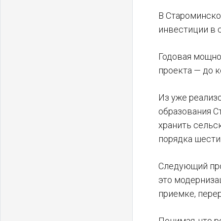
В Староминско
инвестиции в 
Годовая мощно
проекта — до к
Из уже реализ
образования С
хранить сельс
порядка шести 
Следующий про
это модерниза
приемке, пере
Понимая, что 