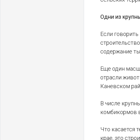
Одни из крупн
Если говорить
строительство
содержание ты
Еще один масш
отрасли живот
Каневском рай
В числе крупн
комбикормов в
Что касается 
крае, это стр