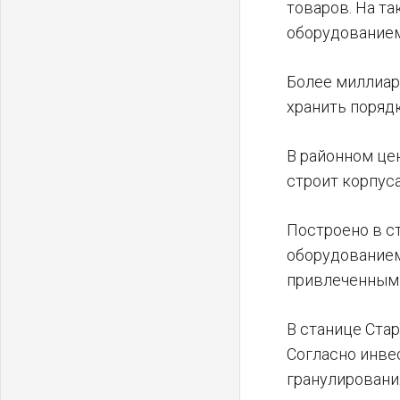
товаров. На т
оборудованием
Более миллиар
хранить порядк
В районном це
строит корпус
Построено в с
оборудованием,
привлеченным
В станице Ста
Согласно инве
гранулировани