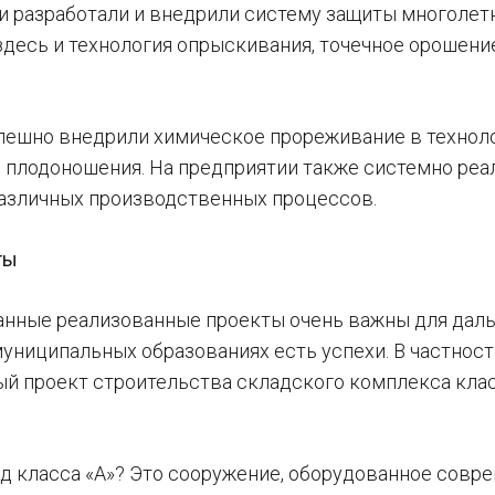
и разработали и внедрили систему защиты многолетн
десь и технология опрыскивания, точечное орошение,
спешно внедрили химическое прореживание в технол
 плодоношения. На предприятии также системно реа
азличных производственных процессов.
ты
нные реализованные проекты очень важны для даль
 муниципальных образованиях есть успехи. В частно
й проект строительства складского комплекса клас
ад класса «А»? Это сооружение, оборудованное сов