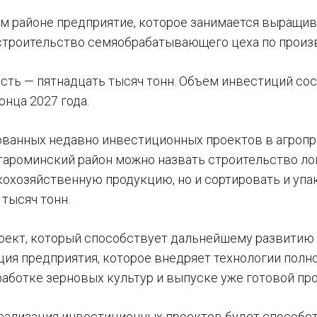
м районе предприятие, которое занимается выращив
строительство семяобрабатывающего цеха по произ
сть — пятнадцать тысяч тонн. Объем инвестиций сос
онца 2027 года.
ованных недавно инвестиционных проектов в агро
тароминский район можно назвать строительство лог
кохозяйственную продукцию, но и сортировать и уп
тысяч тонн.
ект, который способствует дальнейшему развитию 
ция предприятия, которое внедряет технологии полно
работке зерновых культур и выпуске уже готовой пр
реализация инвестиционных проектов будет способ