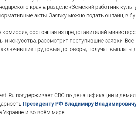
нодарского края в разделе «Земский работник куль
нормативные акты. Заявку можно подать онлайн, в 
ля комиссия, состоящая из представителей министер
 и искусства, рассмотрит поступившие заявки. Все 
заключившие трудовые договоры, получат выплаты до
sti.Ru поддерживает СВО по денацификации и демили
дарность
Президенту РФ Владимиру Владимировичу
а Украине и во всём мире.