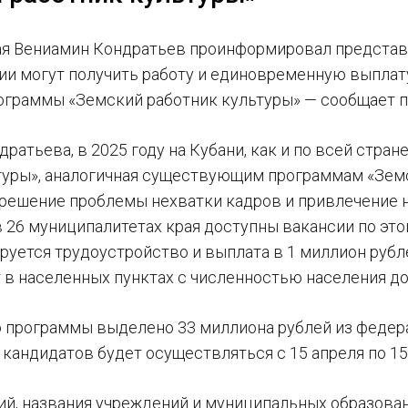
ая Вениамин Кондратьев проинформировал представи
ии могут получить работу и единовременную выплату
ограммы «Земский работник культуры» — сообщает п
ратьева, в 2025 году на Кубани, как и по всей стра
туры», аналогичная существующим программам «Земс
 решение проблемы нехватки кадров и привлечение н
в 26 муниципалитетах края доступны вакансии по эт
ируется трудоустройство и выплата в 1 миллион рубл
 в населенных пунктах с численностью населения до
 программы выделено 33 миллиона рублей из федер
 кандидатов будет осуществляться с 15 апреля по 15
ий, названия учреждений и муниципальных образова