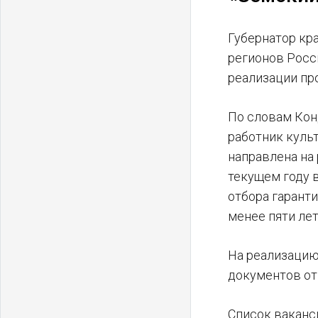
Губернатор кр
регионов Росс
реализации пр
По словам Конд
работник куль
направлена на
текущем году 
отбора гарант
менее пяти лет
На реализацию
документов от
Список ваканс